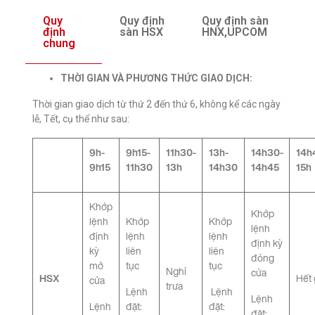
Quy
Quy định
Quy định sàn
định
sàn HSX
HNX,UPCOM
chung
THỜI GIAN VÀ PHƯƠNG THỨC GIAO DỊCH:
Thời gian giao dịch từ thứ 2 đến thứ 6, không kể các ngày
lễ, Tết, cụ thể như sau:
9h-
9h15-
11h30-
13h-
14h30-
14h
9h15
11h30
13h
14h30
14h45
15h
Khớp
Khớp
lệnh
Khớp
Khớp
lệnh
định
lệnh
lệnh
định kỳ
kỳ
liên
liên
đóng
mở
tục
tục
Nghỉ
cửa
HSX
Hết 
cửa
trưa
Lệnh
Lệnh
Lệnh
Lệnh
đặt:
đặt:
đặt: