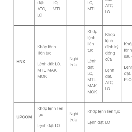
đặt:
LO,
LO,
ATC,
ATO,
MTL
MTL
LO
LO
Khớp
Khớp
lệnh
lệnh
liên
Khớ
Khớp lệnh
định kỳ
tục
lệnh
liên tục
đóng
sau 
Nghỉ
cửa
Lệnh
HNX
Lệnh đặt: LO,
trưa
đặt:
Lện
MTL, MAK,
Lệnh
LO,
đặt:
MOK
đặt:
MTL,
PLO
ATC,
MAK,
LO
MOK
Khớp lệnh liên
Khớp lệnh liên tục
Nghỉ
tục
UPCOM
trưa
Lệnh đặt: LO
Lệnh đặt: LO