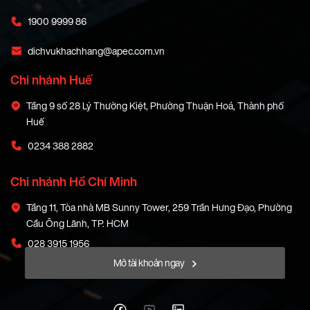
1900 9999 86
dichvukhachhang@apec.com.vn
Chi nhánh Huế
Tầng 9 số 28 Lý Thường Kiệt, Phường Thuận Hoá, Thành phố
Huế
0234 388 2882
Chi nhánh Hồ Chí Minh
Tầng 11, Tòa nhà MB Sunny Tower, 259 Trần Hưng Đạo, Phường
Cầu Ông Lãnh, TP. HCM
028 3915 1956
Mở tài khoản ngay