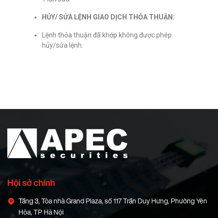
HỦY/ SỬA LỆNH GIAO DỊCH THỎA THUẬN:
Lệnh thỏa thuận đã khớp không được phép
hủy/sửa lệnh.
Hội sở chính
Tầng 3, Tòa nhà Grand Plaza, số 117 Trần Duy Hưng, Phường Yên
Hòa, TP Hà Nội