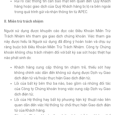
Rủi ro các thông tin cần bảo mật liên quan đến Quý Khách
hàng hoặc giao dịch của Quý Khách hàng bị lộ ra bên ngoài
trong quá trình gửi và nhận thông tin từ APEC.
II. Miễn trừ trách nhiệm
Người sử dụng được khuyến cáo đọc các Điều Khoản Miễn Trừ
Trách Nhiệm khi tham gia giao dịch chứng khoán. Việc tham gia
này được hiểu là Người sử dụng đã đồng ý hoàn toàn và chịu sự
ràng buộc bởi Điều Khoản Miễn Trừ Trách Nhiệm. Công ty Chứng
khoán không chịu trách nhiệm đối với bất kỳ sai sót hoặc thiệt hại
nào phát sinh do:
Khách hàng cung cấp thông tin chậm trễ, thiếu sót hay
không chính xác dẫn đến không sử dụng được Dịch vụ Giao
dịch điện tử và/hoặc thực hiện Giao dịch điện tử;
Lỗi của bất kỳ bên thứ ba nào, bao gồm cả những đối tác
của Công ty Chứng khoán trong việc cung cấp Dịch vụ Giao
dịch điện tử;
Lỗi của Hệ thống hay bất kỳ phương tiện kỹ thuật nào liên
quan dẫn đến việc Hệ thống từ chối thực hiện Giao dịch điện
tử của Khách hàng;