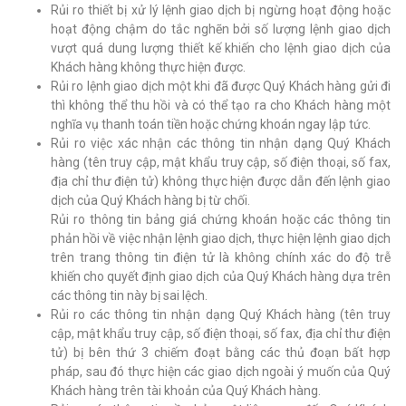
Rủi ro thiết bị xử lý lệnh giao dịch bị ngừng hoạt động hoặc
hoạt động chậm do tắc nghẽn bởi số lượng lệnh giao dịch
vượt quá dung lượng thiết kế khiến cho lệnh giao dịch của
Khách hàng không thực hiện được.
Rủi ro lệnh giao dịch một khi đã được Quý Khách hàng gửi đi
thì không thể thu hồi và có thể tạo ra cho Khách hàng một
nghĩa vụ thanh toán tiền hoặc chứng khoán ngay lập tức.
Rủi ro việc xác nhận các thông tin nhận dạng Quý Khách
hàng (tên truy cập, mật khẩu truy cập, số điện thoại, số fax,
địa chỉ thư điện tử) không thực hiện được dẫn đến lệnh giao
dịch của Quý Khách hàng bị từ chối.
Rủi ro thông tin bảng giá chứng khoán hoặc các thông tin
phản hồi về việc nhận lệnh giao dịch, thực hiện lệnh giao dịch
trên trang thông tin điện tử là không chính xác do độ trễ
khiến cho quyết định giao dịch của Quý Khách hàng dựa trên
các thông tin này bị sai lệch.
Rủi ro các thông tin nhận dạng Quý Khách hàng (tên truy
cập, mật khẩu truy cập, số điện thoại, số fax, địa chỉ thư điện
tử) bị bên thứ 3 chiếm đoạt bằng các thủ đoạn bất hợp
pháp, sau đó thực hiện các giao dịch ngoài ý muốn của Quý
Khách hàng trên tài khoản của Quý Khách hàng.