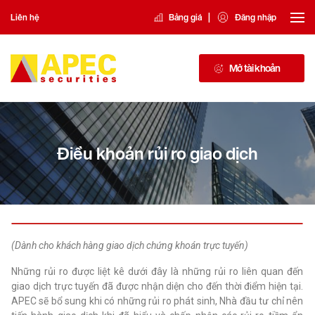
|
Liên hệ
Bảng giá
Đăng nhập
Mở tài khoản
Điều khoản rủi ro giao dịch
(Dành cho khách hàng giao dịch chứng khoán trực tuyến)
Những rủi ro được liệt kê dưới đây là những rủi ro liên quan đến
giao dịch trực tuyến đã được nhận diện cho đến thời điểm hiện tại.
APEC sẽ bổ sung khi có những rủi ro phát sinh, Nhà đầu tư chỉ nên