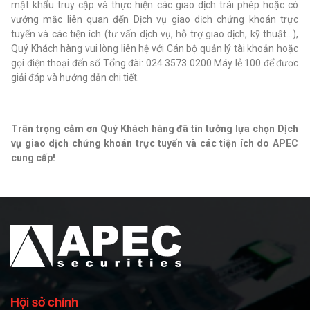
mật khẩu truy cập và thực hiện các giao dịch trái phép hoặc có
vướng mắc liên quan đến Dịch vụ giao dịch chứng khoán trực
tuyến và các tiện ích (tư vấn dịch vụ, hỗ trợ giao dịch, kỹ thuật…),
Quý Khách hàng vui lòng liên hệ với Cán bộ quản lý tài khoản hoặc
gọi điện thoại đến số Tổng đài: 024 3573 0200 Máy lẻ 100 để đươc
giải đáp và hướng dẫn chi tiết.
Trân trọng cảm ơn Quý Khách hàng đã tin tưởng lựa chọn Dịch
vụ giao dịch chứng khoán trực tuyến và các tiện ích do APEC
cung cấp!
Hội sở chính