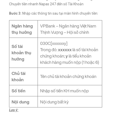
Chuyển tiền nhanh Napas 247 đến số Tài Khoản
Bước 3:
Nhập các thông tin sau tại màn hình chuyển tiền:
Ngân hàng
VPBank – Ngân hàng Việt Nam
thụ hưởng
Thịnh Vượng – Hội sở chính
030C[xxxxxxy]
Số tài
Trong đó:
xxxxxx
là số tài khoản
khoản thụ
chứng khoán;
y
là tiểu khoản
hưởng
khách hàng muốn nộp (1 hoặc 6)
Chủ tài
Tên chủ tài khoản chứng khoán
khoản
Số tiền
Nhập số tiền KH muốn nộp
Nội dung
Nội dung bất kỳ
Lưu ý: