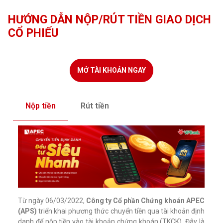
HƯỚNG DẪN NỘP/RÚT TIỀN GIAO DỊCH
CỔ PHIẾU
MỞ TÀI KHOẢN NGAY
Cổ phiếu
Nộp tiền
Rút tiền
Trái phiếu
Từ ngày 06/03/2022,
Công ty Cổ phần Chứng khoán APEC
(APS)
triển khai phương thức chuyển tiền qua tài khoản định
danh để nộp tiền vào tài khoản chứng khoán (TKCK). Đây là