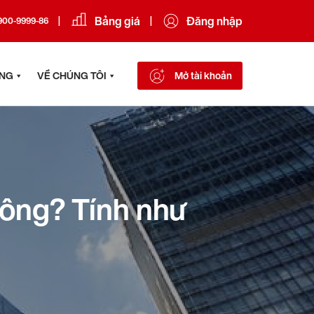
Bảng giá
Đăng nhập
|
|
900-9999-86
ÔNG
VỀ CHÚNG TÔI
Mở tài khoản
hông? Tính như