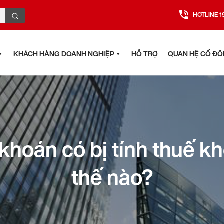
HOTLINE 1
KHÁCH HÀNG DOANH NGHIỆP
HỖ TRỢ
QUAN HỆ CỔ Đ
khoán có bị tính thuế k
thế nào?