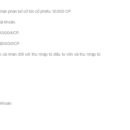
 nhận phân bổ cổ tức cổ phiếu: 12.000 CP
ài khoản.
1.000đ/CP.
 9.000đ/CP.
cá nhân đối với thu nhập từ đầu tư vốn và thu nhập từ
 khoán: