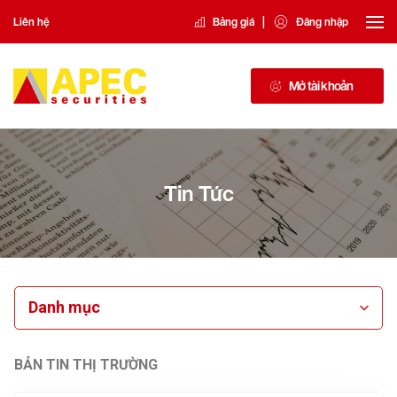
|
Liên hệ
Bảng giá
Đăng nhập
Mở tài khoản
Tin Tức
Danh mục
BẢN TIN THỊ TRƯỜNG
replica patek philippe