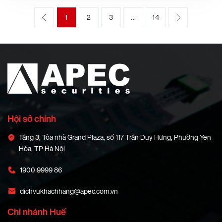
1
2
3
14
…
Hội sở chính
Tầng 3, Tòa nhà Grand Plaza, số 117 Trần Duy Hưng, Phường Yên
Hòa, TP Hà Nội
1900 9999 86
dichvukhachhang@apec.com.vn
Chi nhánh Huế