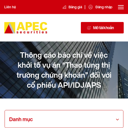
|
Liên hệ
Bảng giá
Đăng nhập
Mở tài khoản
Thông cáo báo chí về việc
khởi tố vụ án “Thao túng thị
trường chứng khoán” đối với
cổ phiếu API/IDJ/APS
Danh mục