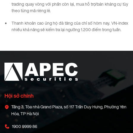
trading quay vòng với phần còn lại, mua hỗ trợ/bán kháng cự tùy
theo từng mã riêng lẻ.
Thanh khoản cao ủng hộ đà tăng của chỉ số hôm nay. VN-Index
nhiều khả năng sẽ kiểm tra lại ngưỡng 1.200 điểm trong tuần.
Hội sở chính
Tầng 3, Tòa nhà Grand Plaza, số 117 Trần Duy Hưng, Phường Yên
Hòa, TP Hà Nội
1900 9999 86