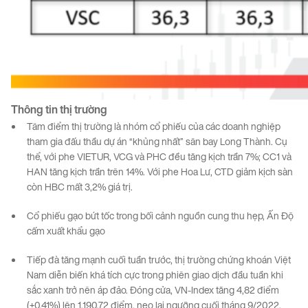
Thông
tin
thị
trường
Tâm điểm thị trường là nhóm cổ phiếu của các doanh nghiệp
tham gia đấu thầu dự án “khủng nhất” sân bay Long Thành. Cụ
thể, với phe VIETUR, VCG và PHC đều tăng kịch trần 7%; CC1 và
HAN tăng kịch trần trên 14%. Với phe Hoa Lư, CTD giảm kịch sàn
còn HBC mất 3,2% giá trị.
Cổ phiếu gạo bứt tốc trong bối cảnh nguồn cung thu hẹp, Ấn Độ
cấm xuất khẩu gạo
Tiếp đà tăng mạnh cuối tuần trước, thị trường chứng khoán Việt
Nam diễn biến khá tích cực trong phiên giao dịch đầu tuần khi
sắc xanh trở nên áp đảo. Đóng cửa, VN-Index tăng 4,82 điểm
(+0,41%) lên 1.190,72 điểm, neo lại ngưỡng cuối tháng 9/2022.