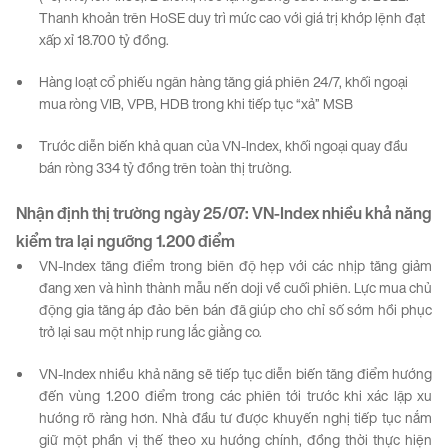
Thanh khoản trên HoSE duy trì mức cao với giá trị khớp lệnh đạt
xấp xỉ 18.700 tỷ đồng.
Hàng loạt cổ phiếu ngân hàng tăng giá phiên 24/7, khối ngoại
mua ròng VIB, VPB, HDB trong khi tiếp tục “xả” MSB
Trước diễn biến khả quan của VN-Index, khối ngoại quay đầu
bán ròng 334 tỷ đồng trên toàn thị trường.
Nhận định thị trường ngày
25/07
:
VN-Index
nhiều
khả
năng
kiểm
tra
lại
ngưỡng
1.200
điểm
VN-Index tăng điểm trong biên độ hẹp với các nhịp tăng giảm
đang xen và hình thành mẫu nến doji về cuối phiên. Lực mua chủ
động gia tăng áp đảo bên bán đã giúp cho chỉ số sớm hồi phục
trở lại sau một nhịp rung lắc giằng co.
VN-Index nhiều khả năng sẽ tiếp tục diễn biến tăng điểm hướng
đến vùng 1.200 điểm trong các phiên tới trước khi xác lập xu
hướng rõ ràng hơn. Nhà đầu tư được khuyến nghị tiếp tục nắm
giữ một phần vị thế theo xu hướng chính, đồng thời thực hiện