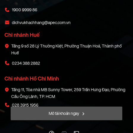
1900 9999 86
dichvukhachhang@apec.com.vn
Chi nhánh Huế
Tầng 9 số 28 Lý Thường Kiệt, Phường Thuận Hoá, Thành phố
Huế
0234 388 2882
Chi nhánh Hồ Chí Minh
Tầng 11, Tòa nhà MB Sunny Tower, 259 Trần Hưng Đạo, Phường
Cầu Ông Lãnh, TP. HCM
028 3915 1956
Mở tài khoản ngay