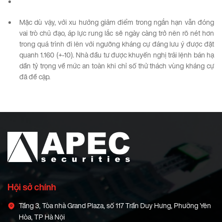
Mặc dù vậy, với xu hướng giảm điểm trong ngắn hạn vẫn đóng
vai trò chủ đạo, áp lực rung lắc sẽ ngày càng trở nên rõ nét hơn
trong quá trình đi lên với ngưỡng kháng cự đáng lưu ý được đặt
quanh 1.160 (+-10). Nhà đầu tư được khuyến nghị trải lệnh bán hạ
dần tỷ trọng về mức an toàn khi chỉ số thử thách vùng kháng cự
đã đề cập.
Hội sở chính
Tầng 3, Tòa nhà Grand Plaza, số 117 Trần Duy Hưng, Phường Yên
Hòa, TP Hà Nội