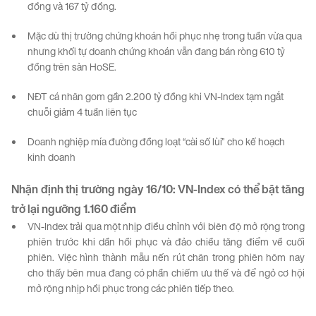
đồng và 167 tỷ đồng.
Mặc dù thị trường chứng khoán hồi phục nhẹ trong tuần vừa qua
nhưng khối tự doanh chứng khoán vẫn đang bán ròng 610 tỷ
đồng trên sàn HoSE.
NĐT cá nhân gom gần 2.200 tỷ đồng khi VN-Index tạm ngắt
chuỗi giảm 4 tuần liên tục
Doanh nghiệp mía đường đồng loạt “cài số lùi” cho kế hoạch
kinh doanh
Nhận định thị trường ngày
1
6
/10
:
VN-
Index
có thể bật tăng
trở lại ngưỡng 1.160 điểm
VN-Index trải qua một nhịp điều chỉnh với biên độ mở rộng trong
phiên trước khi dần hồi phục và đảo chiều tăng điểm về cuối
phiên. Việc hình thành mẫu nến rút chân trong phiên hôm nay
cho thấy bên mua đang có phần chiếm ưu thế và để ngỏ cơ hội
mở rộng nhịp hồi phục trong các phiên tiếp theo.