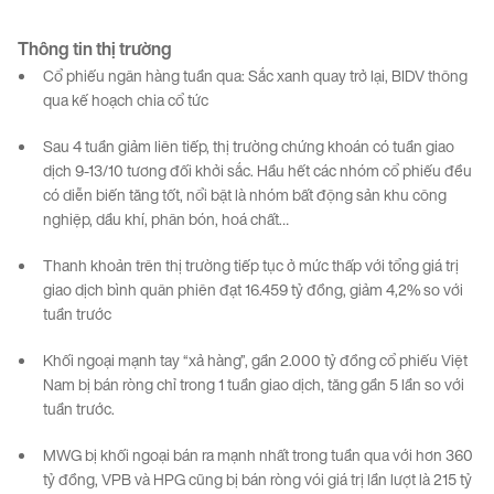
Thông
tin
thị
trường
Cổ phiếu ngân hàng tuần qua: Sắc xanh quay trở lại, BIDV thông
qua kế hoạch chia cổ tức
Sau 4 tuần giảm liên tiếp, thị trường chứng khoán có tuần giao
dịch 9-13/10 tương đối khởi sắc. Hầu hết các nhóm cổ phiếu đều
có diễn biến tăng tốt, nổi bật là nhóm bất động sản khu công
nghiệp, dầu khí, phân bón, hoá chất…
Thanh khoản trên thị trường tiếp tục ở mức thấp với tổng giá trị
giao dịch bình quân phiên đạt 16.459 tỷ đồng, giảm 4,2% so với
tuần trước
Khối ngoại mạnh tay “xả hàng”, gần 2.000 tỷ đồng cổ phiếu Việt
Nam bị bán ròng chỉ trong 1 tuần giao dịch, tăng gần 5 lần so với
tuần trước.
MWG bị khối ngoại bán ra mạnh nhất trong tuần qua với hơn 360
tỷ đồng, VPB và HPG cũng bị bán ròng vói giá trị lần lượt là 215 tỷ