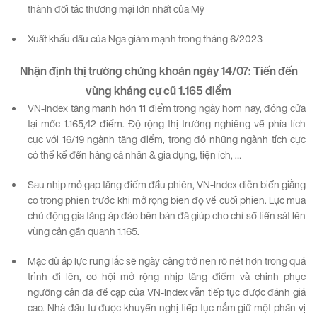
thành đối tác thương mại lớn nhất của Mỹ
Xuất khẩu dầu của Nga giảm mạnh trong tháng 6/2023
Nhận định thị trường chứng khoán ngày
1
4
/07:
Tiến
đến
vùng
kháng
cự
cũ
1.165
điểm
VN-Index tăng mạnh hơn 11 điểm trong ngày hôm nay, đóng cửa
tại mốc 1.165,42 điểm. Độ rộng thị trường nghiêng về phía tích
cực với 16/19 ngành tăng điểm, trong đó những ngành tích cực
có thể kể đến hàng cá nhân & gia dụng, tiện ích, …
Sau nhịp mở gap tăng điểm đầu phiên, VN-Index diễn biến giằng
co trong phiên trước khi mở rộng biên độ về cuối phiên. Lực mua
chủ động gia tăng áp đảo bên bán đã giúp cho chỉ số tiến sát lên
vùng cản gần quanh 1.165.
Mặc dù áp lực rung lắc sẽ ngày càng trở nên rõ nét hơn trong quá
trình đi lên, cơ hội mở rộng nhịp tăng điểm và chinh phục
ngưỡng cản đã đề cập của VN-Index vẫn tiếp tục được đánh giá
cao. Nhà đầu tư được khuyến nghị tiếp tục nắm giữ một phần vị