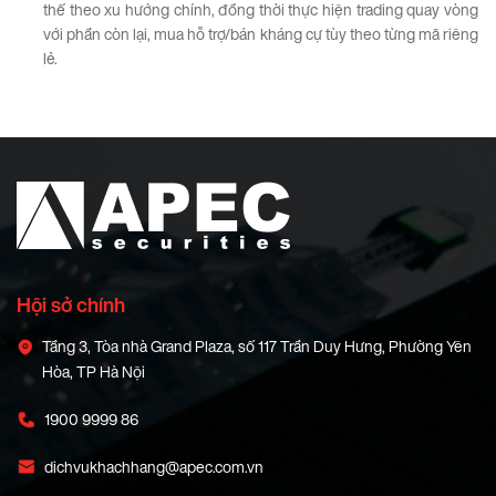
thế theo xu hướng chính, đồng thời thực hiện trading quay vòng
với phần còn lại, mua hỗ trợ/bán kháng cự tùy theo từng mã riêng
lẻ.
Hội sở chính
Tầng 3, Tòa nhà Grand Plaza, số 117 Trần Duy Hưng, Phường Yên
Hòa, TP Hà Nội
1900 9999 86
dichvukhachhang@apec.com.vn