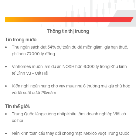
Thông
tin
thị
trường
Tin trong nước
:
Thu ngân sách đạt 54% dự toán dù đã miễn giảm, gia hạn thuế,
phí hơn 70.000 tỷ đồng
Vinhomes muốn làm dự án NOXH hơn 6.000 tỷ trong Khu kinh
tế Đình Vũ – Cát Hải
Kiến nghị ngân hàng cho vay mua nhà ở thương mại giá phù hợp
với lãi suất dưới 7%/năm
Tin
thế giới:
Trung Quốc tăng cường nhập khẩu tôm, doanh nghiệp Việt có
cơ hội
Nền kinh toàn cầu thay đổi chóng mặt: Mexico vượt Trung Quốc