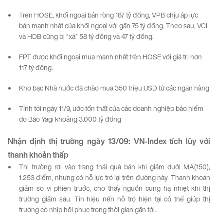
Trên HOSE, khối ngoại bán ròng 187 tỷ đồng, VPB chịu áp lực
bán mạnh nhất của khối ngoại với gần 75 tỷ đồng. Theo sau, VCI
và HDB cũng bị “xả” 58 tỷ đồng và 47 tỷ đồng.
FPT được khối ngoại mua mạnh nhất trên HOSE với giá trị hơn
117 tỷ đồng.
Kho bạc Nhà nước đã chào mua 350 triệu USD từ các ngân hàng
Tính tới ngày 11/9, ước tổn thất của các doanh nghiệp bảo hiểm
do Bão Yagi khoảng 3.000 tỷ đồng
Nhận định thị trường
ngày
1
3
/09
:
VN-
Index
tích
lũy
với
thanh
khoản
thấp
Thị trường rơi vào trạng thái quá bán khi giảm dưới MA(150),
1.253 điểm, nhưng có nỗ lực trở lại trên đường này. Thanh khoản
giảm so vi phiên trước, cho thấy nguồn cung hạ nhiệt khi thị
trường giảm sâu. Tín hiệu nến hỗ trợ hiện tại có thể giúp thị
trường có nhịp hồi phục trong thời gian gần tới.