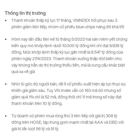
Thông tin
thị
trường
Thanh khoản thấp kỷ lục 17 tháng, VNINDEX hồi phục sau 3
phiên giảm liên tiếp, nhóm cổ phiếu blue-chips nâng đỡ khá tốt
Hôm nay lần đầu tiên kể từ tháng 5/2023 hai sàn niêm yết chứng
kiến quy mô khớp lệnh dưới 10.000 tỷ đồng khi chỉ đạt 9.938 tỷ
đồng. Mức khớp lệnh thấp kỷ lục gần nhất là 8.547 tỷ đồng của
phiên ngày 27/4/2023. Thanh khoản xuống thấp đột biến như
vậy không hẳn do thị trường thiếu tiền, mà là cung cầu khác biệt
quá xa về giá
Nhìn từ góc độ người bán, rất ít cổ phiếu xuất hiện áp lực thực sự
khiến giá giảm sâu. Tuy VN-Index vẫn có 163 mã đỏ nhưng số
giảm quá 1% chỉ là 52 mã, đồng thời chỉ 11 mã trong số này đạt
thanh khoản trên 10 tỷ đồng.
Tự doanh có phiên mua ròng thứ 3 liên tiếp với giá trị 308 tỷ
đồng trên HOSE, tập trung gom mạnh nhất tại AAA và DBD với
giá trị lần lượt 56 tỷ và 51 tỷ.