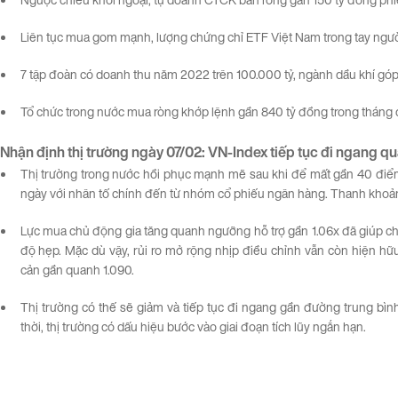
Liên tục mua gom mạnh, lượng chứng chỉ ETF Việt Nam trong tay người
7 tập đoàn có doanh thu năm 2022 trên 100.000 tỷ, ngành dầu khí góp
Tổ chức trong nước mua ròng khớp lệnh gần 840 tỷ đồng trong tháng
Nhận định thị trường ngày
07/02
:
VN-Index
tiếp
tục
đi
ngang
qu
Thị trường trong nước hồi phục mạnh mẽ sau khi để mất gần 40 điểm
ngày với nhân tố chính đến từ nhóm cổ phiếu ngân hàng. Thanh khoản 
Lực mua chủ động gia tăng quanh ngưỡng hỗ trợ gần 1.06x đã giúp cho c
độ hẹp. Mặc dù vậy, rủi ro mở rộng nhịp điều chỉnh vẫn còn hiện h
cản gần quanh 1.090.
Thị trường có thế sẽ giảm và tiếp tục đi ngang gần đường trung bìn
thời, thị trường có dấu hiệu bước vào giai đoạn tích lũy ngắn hạn.