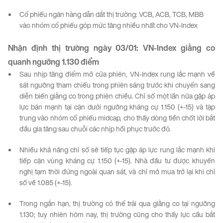
Cổ phiếu ngân hàng dẫn dắt thị trường: VCB, ACB, TCB, MBB
vào nhóm cổ phiếu góp mức tăng nhiều nhất cho VN-Index
Nhận định thị trường ngày
0
3
/01
:
VN-Index
giằng
co
quanh ngưỡng 1.130 điểm
Sau nhịp tăng điểm mở cửa phiên, VN-Index rung lắc mạnh về
sát ngưỡng tham chiếu trong phiên sáng trước khi chuyển sang
diễn biến giằng co trong phiên chiều. Chỉ số một lần nữa gặp áp
lực bán mạnh tại cận dưới ngưỡng kháng cự 1.150 (+-15) và tập
trung vào nhóm cổ phiếu midcap, cho thấy dòng tiền chốt lời bắt
đầu gia tăng sau chuỗi các nhịp hồi phục trước đó.
Nhiều khả năng chỉ số sẽ tiếp tục gặp áp lực rung lắc mạnh khi
tiếp cận vùng kháng cự 1.150 (+-15). Nhà đầu tư được khuyến
nghị tạm thời đứng ngoài quan sát, và chỉ mở mua trở lại khi chỉ
số về 1.085 (+-15).
Trong ngắn hạn, thị trường có thể trải qua giằng co tại ngưỡng
1.130; tuy nhiên hôm nay, thị trường cũng cho thấy lực cầu bắt