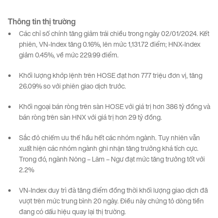
Thông tin
thị
trường
Các chỉ số chính tăng giảm trái chiều trong ngày 02/01/2024. Kết
phiên, VN-Index tăng 0.16%, lên mức 1,131.72 điểm; HNX-Index
giảm 0.45%, về mức 229.99 điểm.
Khối lượng khớp lệnh trên HOSE đạt hơn 777 triệu đơn vị, tăng
26.09% so với phiên giao dịch trước.
Khối ngoại bán ròng trên sàn HOSE với giá trị hơn 386 tỷ đồng và
bán ròng trên sàn HNX với giá trị hơn 29 tỷ đồng.
Sắc đỏ chiếm ưu thế hầu hết các nhóm ngành. Tuy nhiên vẫn
xuất hiện các nhóm ngành ghi nhận tăng trưởng khá tích cực.
Trong đó, ngành Nông – Lâm – Ngư đạt mức tăng trưởng tốt với
2.2%
VN-Index duy trì đà tăng điểm đồng thời khối lượng giao dịch đã
vượt trên mức trung bình 20 ngày. Điều này chứng tỏ dòng tiền
đang có dấu hiệu quay lại thị trường.