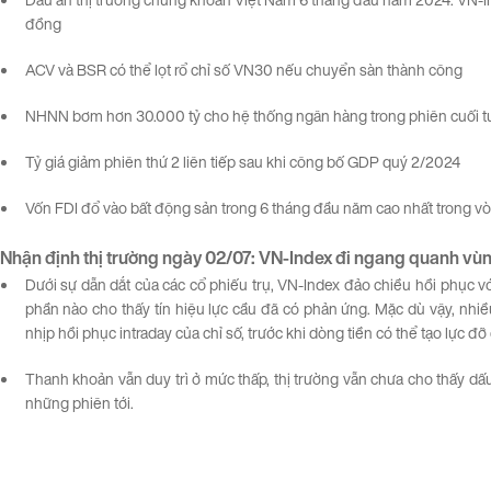
đồng
ACV và BSR có thể lọt rổ chỉ số VN30 nếu chuyển sàn thành công
NHNN bơm hơn 30.000 tỷ cho hệ thống ngân hàng trong phiên cuối t
Tỷ giá giảm phiên thứ 2 liên tiếp sau khi công bố GDP quý 2/2024
Vốn FDI đổ vào bất động sản trong 6 tháng đầu năm cao nhất trong v
Nhận định thị trường
ngày
0
2
/07
:
VN-
Index
đi
ngang
quanh
vù
Dưới sự dẫn dắt của các cổ phiếu trụ, VN-Index đảo chiều hồi phục vớ
phần nào cho thấy tín hiệu lực cầu đã có phản ứng. Mặc dù vậy, nhiều 
nhịp hồi phục intraday của chỉ số, trước khi dòng tiền có thể tạo lực đ
Thanh khoản vẫn duy trì ở mức thấp, thị trường vẫn chưa cho thấy dấu
những phiên tới.