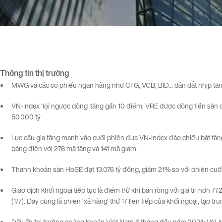
Thông tin
thị
trường
MWG và các cổ phiếu ngân hàng như CTG, VCB, BID… dẫn dắt nhịp tăng
VN-Index ‘lội ngược dòng’ tăng gần 10 điểm, VRE được dòng tiền săn đ
50.000 tỷ
Lực cầu gia tăng mạnh vào cuối phiên đưa VN-Index đảo chiều bật tăn
bảng điện với 276 mã tăng và 141 mã giảm.
Thanh khoản sàn HoSE đạt 13.076 tỷ đồng, giảm 21% so với phiên cuối
Giao dịch khối ngoại tiếp tục là điểm trừ khi bán ròng với giá trị hơn 7
(1/7). Đây cũng là phiên ‘xả hàng’ thứ 17 liên tiếp của khối ngoại, tậ
Dấu ấn thị trường chứng khoán Việt Nam 6 tháng đầu năm 2024: VN-Ind