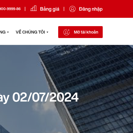
Bảng giá
Đăng nhập
|
|
900-9999-86
ÔNG
VỀ CHÚNG TÔI
Mở tài khoản
ày 02/07/2024