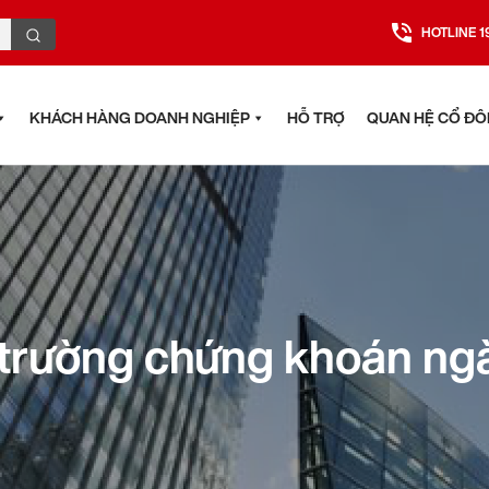
HOTLINE 1
KHÁCH HÀNG DOANH NGHIỆP
HỖ TRỢ
QUAN HỆ CỔ Đ
ị trường chứng khoán ng