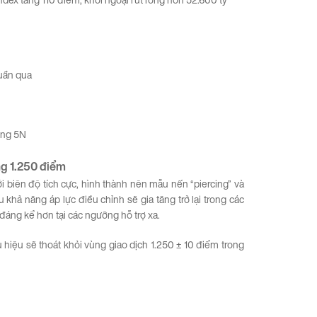
uần qua
òng 5N
ng
1.250
điểm
i biên độ tích cực, hình thành nên mẫu nến “piercing” và
khả năng áp lực điều chỉnh sẽ gia tăng trở lại trong các
ỡ đáng kể hơn tại các ngưỡng hỗ trợ xa.
 hiệu sẽ thoát khỏi vùng giao dịch 1.250 ± 10 điểm trong