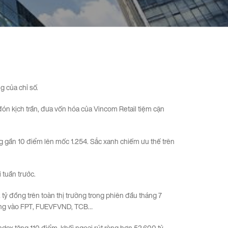
 của chỉ số.
ón kịch trần, đưa vốn hóa của Vincom Retail tiệm cận
g gần 10 điểm lên mốc 1.254. Sắc xanh chiếm ưu thế trên
 tuần trước.
72 tỷ đồng trên toàn thị trường trong phiên đầu tháng 7
p trung vào FPT, FUEVFVND, TCB…
ex tăng 110 điểm, khối ngoại rút ròng hơn 52.600 tỷ