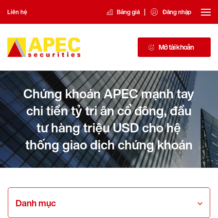
|
Liên hệ
Bảng giá
Đăng nhập
Mở tài khoản
Chứng khoán APEC mạnh tay
chi tiền tỷ tri ân cổ đông, đầu
tư hàng triệu USD cho hệ
thống giao dịch chứng khoán
Danh mục