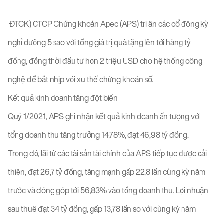
ĐTCK) CTCP Chứng khoán Apec (APS) tri ân các cổ đông kỳ
nghỉ dưỡng 5 sao với tổng giá trị quà tặng lên tới hàng tỷ
đồng, đồng thời đầu tư hơn 2 triệu USD cho hệ thống công
nghệ để bắt nhịp với xu thế chứng khoán số.
Kết quả kinh doanh tăng đột biến
Quý 1/2021, APS ghi nhận kết quả kinh doanh ấn tượng với
tổng doanh thu tăng trưởng 14,78%, đạt 46,98 tỷ đồng.
Trong đó, lãi từ các tài sản tài chính của APS tiếp tục được cải
thiện, đạt 26,7 tỷ đồng, tăng mạnh gấp 22,8 lần cùng kỳ năm
trước và đóng góp tới 56,83% vào tổng doanh thu. Lợi nhuận
sau thuế đạt 34 tỷ đồng, gấp 13,78 lần so với cùng kỳ năm