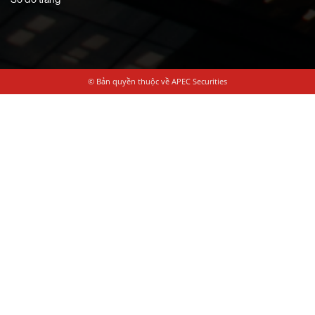
© Bản quyền thuộc về APEC Securities