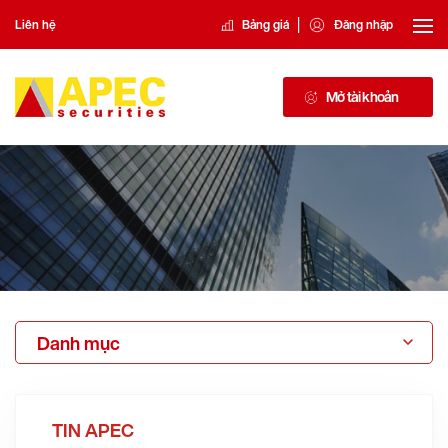
|
Liên hệ
Bảng giá
Đăng nhập
Mở tài khoản
Danh mục
TIN APEC