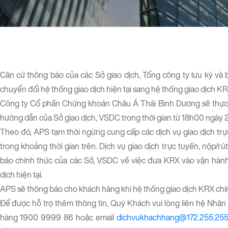
Căn cứ thông báo của các Sở giao dịch, Tổng công ty lưu ký và
chuyển đổi hệ thống giao dịch hiện tại sang hệ thống giao dịch KR
Công ty Cổ phần Chứng khoán Châu Á Thái Bình Dương sẽ thực 
hướng dẫn của Sở giao dịch, VSDC trong thời gian từ 18h00 ngà
Theo đó, APS tạm thời ngừng cung cấp các dịch vụ giao dịch trực
trong khoảng thời gian trên. Dịch vụ giao dịch trực tuyến, nộp/rú
báo chính thức của các Sở, VSDC về việc đưa KRX vào vận hành 
dịch hiện tại.
APS sẽ thông báo cho khách hàng khi hệ thống giao dịch KRX chín
Để được hỗ trợ thêm thông tin, Quý Khách vui lòng liên hệ Nhân
hàng 1900 9999 86 hoặc email
dichvukhachhang@172.255.255