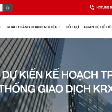
HOTLINE 1
KHÁCH HÀNG DOANH NGHIỆP
HỖ TRỢ
QUAN HỆ CỔ Đ
DỰ KIẾN KẾ HOẠCH TR
THỐNG GIAO DỊCH KR