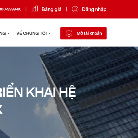
Bảng giá
Đăng nhập
|
|
900-9999-86
ÔNG
VỀ CHÚNG TÔI
Mở tài khoản
IỂN KHAI HỆ
X