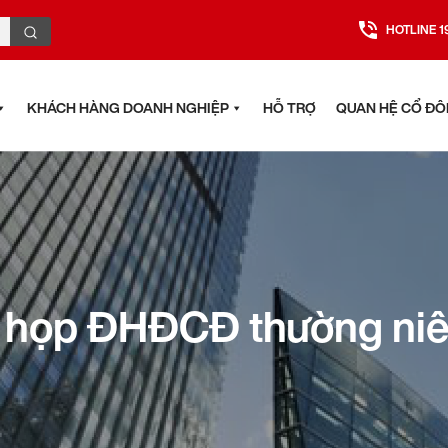
HOTLINE 1
KHÁCH HÀNG DOANH NGHIỆP
HỖ TRỢ
QUAN HỆ CỔ Đ
ệu họp ĐHĐCĐ thường ni