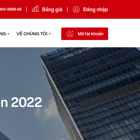
Bảng giá
Đăng nhập
|
|
900-9999-86
ÔNG
VỀ CHÚNG TÔI
Mở tài khoản
ên 2022