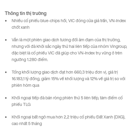
Thông tin
thị
trường
Nhiều cổ phiếu blue-chips hồi, VIC đóng cửa giá trần, VN-Index
chốt xanh
Vẫn là một phiên giao dịch tương đối ảm đạm của thị trường,
nhưng với đà khởi sắc ngày thứ hai liên tiếp của nhóm Vingroup,
đặc biệt là cổ phiếu VIC đã giúp cho VN-Index trụ vững ở trên
ngưỡng 1.280 điểm.
Tổng khối lượng giao dịch đạt hơn 660,3 triệu đơn vị, giá trị
16.183,1 tỷ đồng, giảm 15% về khối lượng và 12% về giá trị so với
phiên hôm qua
Khối ngoại tiếp đà bán ròng phiên thứ 5 liên tiếp, tâm điểm cổ
phiếu TLG
Khối ngoại bất ngờ mua hơn 2,2 triệu cổ phiếu Đất Xanh (DXG),
cao nhất 5 tháng