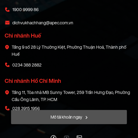
1900 9999 86
dichvukhachhang@apec.com.vn
Chi nhánh Huế
Tầng 9 số 28 Lý Thường Kiệt, Phường Thuận Hoá, Thành phố
Huế
0234 388 2882
Chi nhánh Hồ Chí Minh
Tầng 11, Tòa nhà MB Sunny Tower, 259 Trần Hưng Đạo, Phường
Cầu Ông Lãnh, TP. HCM
028 3915 1956
Mở tài khoản ngay