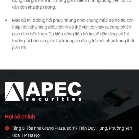
động thái giảm khi thị trường giảm điểm nhưng dòng tiền hỗ trợ
vẫn còn khá thận trọng.
Mặc dù thị trường hồi phục nhưng nhìn chung mức độ hỗ trợ còn
thấp nên khả năng điều chỉnh có thể vẫn còn xảy ra trong phiên
giao dịch tiếp theo. Dự kiến dòng tiền hỗ trợ sẽ dần tăng khi thị
trường lùi bước và giúp thị trường có động lực hồi phục trong thời
gian tới.
Hội sở chính
Tầng 3, Tòa nhà Grand Plaza, số 117 Trần Duy Hưng, Phường Yên
Hòa, TP Hà Nội