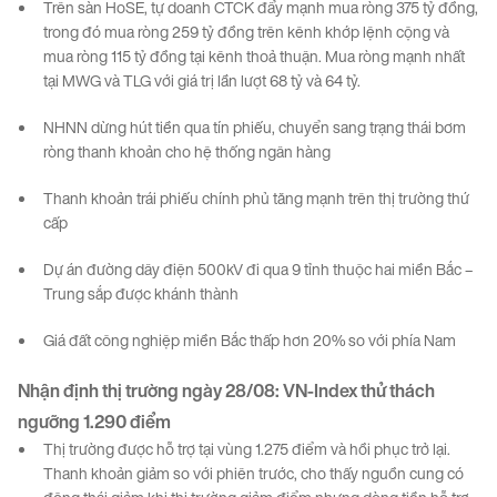
Trên sàn HoSE, tự doanh CTCK đẩy mạnh mua ròng 375 tỷ đồng,
trong đó mua ròng 259 tỷ đồng trên kênh khớp lệnh cộng và
mua ròng 115 tỷ đồng tại kênh thoả thuận. Mua ròng mạnh nhất
tại MWG và TLG với giá trị lần lượt 68 tỷ và 64 tỷ.
NHNN dừng hút tiền qua tín phiếu, chuyển sang trạng thái bơm
ròng thanh khoản cho hệ thống ngân hàng
Thanh khoản trái phiếu chính phủ tăng mạnh trên thị trường thứ
cấp
Dự án đường dây điện 500kV đi qua 9 tỉnh thuộc hai miền Bắc –
Trung sắp được khánh thành
Giá đất công nghiệp miền Bắc thấp hơn 20% so với phía Nam
Nhận định thị trường
ngày
2
8
/08
:
VN-
Index
t
hử thách
ngưỡng 1.290 điểm
Thị trường được hỗ trợ tại vùng 1.275 điểm và hồi phục trở lại.
Thanh khoản giảm so với phiên trước, cho thấy nguồn cung có