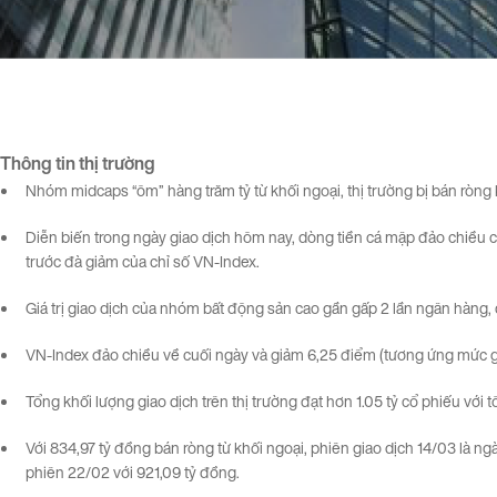
Thông tin
thị
trường
Nhóm midcaps “ôm” hàng trăm tỷ từ khối ngoại, thị trường bị bán ròng 
Diễn biến trong ngày giao dịch hôm nay, dòng tiền cá mập đảo chiều c
trước đà giảm của chỉ số VN-Index.
Giá trị giao dịch của nhóm bất động sản cao gần gấp 2 lần ngân hàng, 
VN-Index đảo chiều về cuối ngày và giảm 6,25 điểm (tương ứng mức 
Tổng khối lượng giao dịch trên thị trường đạt hơn 1.05 tỷ cổ phiếu với t
Với 834,97 tỷ đồng bán ròng từ khối ngoại, phiên giao dịch 14/03 là ng
phiên 22/02 với 921,09 tỷ đồng.