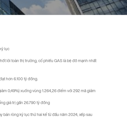
kỷ lục
hốt lời toàn thị trường, cổ phiếu GAS là bệ đỡ mạnh nhất
đạt hơn 6.100 tỷ đồng.
giảm 0,49%) xuống vùng 1.264,26 điểm với 292 mã giảm
ổng giá trị gần 26.790 tỷ đồng
ày bán ròng kỷ lục thứ hai kể từ đầu năm 2024, xếp sau