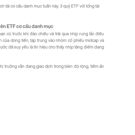
h tái cơ cấu danh mục tuần này. 3 quỹ ETF với tổng tài
iên
ETF
cơ
cấu
danh
mục
ạn cũ trước khi đảo chiều và trải qua nhịp rung lắc điều
ển của dòng tiền, tập trung vào nhóm cổ phiếu midcap và
rước đã suy yếu là tín hiệu cho thấy nhịp tăng điểm đang
hị trường vẫn đang giao dịch trong biên độ rộng, tiềm ẩn