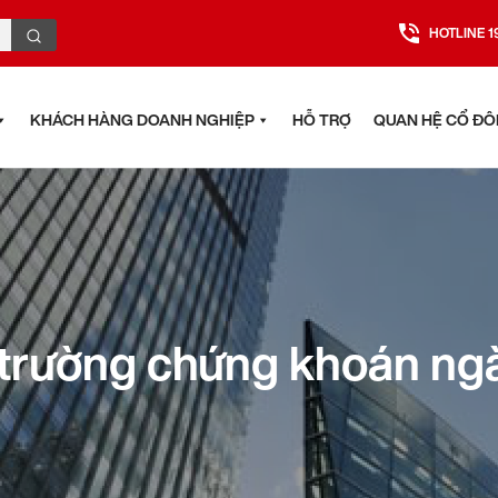
HOTLINE 1
KHÁCH HÀNG DOANH NGHIỆP
HỖ TRỢ
QUAN HỆ CỔ Đ
ị trường chứng khoán ng