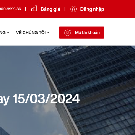
Bảng giá
Đăng nhập
|
|
900-9999-86
ÔNG
VỀ CHÚNG TÔI
Mở tài khoản
ày 15/03/2024