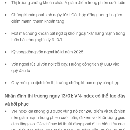
Thị trường chứng khoán châu Á giảm điểm trong phiên cuối tuần
Chứng khoán phái sinh ngày 10/1: Các hợp đồng tương lai giảm
điểm mạnh, thanh khoản tăng
Một mã chứng khoán bất ngờ bị khối ngoại “xả” hàng mạnh trong
tuần bán ròng nghìn tỷ 6-10/1
Kỳ vọng dòng vốn ngoại trở lại năm 2025
Vốn ngoại rút lui vốn nội trỗi dậy: Hướng dòng tiền tỷ USD vào
quỹ đầu tư
Quy mô giao dịch trên thị trường chứng khoán ngày càng hẹp
Nhận định thị trường
ngày
13
/01
:
VN-
Index
có
thể
tạo
đáy
và
hồi
phục
VN Index đã không giữ được vùng hỗ trợ 1240 điểm và xuất hiện
nến giảm mạnh trong phiên cuối tuần, đi kèm với khối lượng giao
dịch tăng cao. Các chỉ báo kỹ thuật đang phát đi tín hiệu tiêu cực.