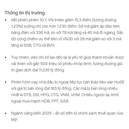
Thông tin
thị
trường
Kết phiên phiên 10-1, VN Index giảm 15,3 điểm (tương đương
1,23%) xuống chỉ còn hơn 1.230 điểm. Số mã giảm áp đảo trên
bảng điện với 338 mã, so với 78 mã tăng và 40 mã đi ngang. Sắc
đỏ cũng chiếm ưu thế trên rổ VN30 với 26 mã giảm so với 3 mã
tăng là SSB, CTG và BVH.
Tuy nhiên, việc chỉ số lao dốc lại là yếu tố giúp thanh khoản được
cải thiện với gần 500 triệu cổ phiếu khớp lệnh, tương đương giá
trị giao dịch đạt 11.235 tỷ đồng.
Phiên hôm nay, nhà đầu tư ngoại tiếp tục bán tháo trên sàn HoSE
với giá trị bán ròng đạt 183 tỷ đồng. Các mã bị bán ròng nhiều
nhất là STB, SSI, HPG, CTG, VNM, VHM. CHiều ngược lại, khối
ngoại mua mạnh HDB, FPT, SAB.
Ngành cảng biển 2025 – ẩn số đến từ chính sách thuế quan của
Mỹ!