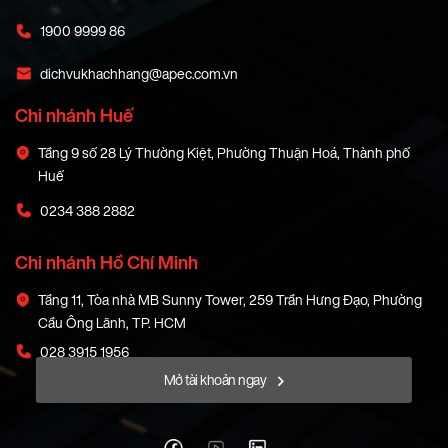
1900 9999 86
dichvukhachhang@apec.com.vn
Chi nhánh Huế
Tầng 9 số 28 Lý Thường Kiệt, Phường Thuận Hoá, Thành phố
Huế
0234 388 2882
Chi nhánh Hồ Chí Minh
Tầng 11, Tòa nhà MB Sunny Tower, 259 Trần Hưng Đạo, Phường
Cầu Ông Lãnh, TP. HCM
028 3915 1956
Mở tài khoản ngay