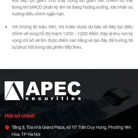
RSI tiếp tục giảm, cho thấy động lực giảm vẫn chiếm ưu thế,
trong khi MACD phân kỳ âm và đang hướng xuống, xác nhận xu
hướng điều chỉnh ngắn hạn.
Với những tín hiệu trên, VN Index được dự báo sẽ tiếp tục điều
chỉnh về vùng hỗ trợ mạnh 1.200 – 1.220 điểm. Đây là khu vực kỳ
vọng chỉ số sẽ tìm được điểm cân bằng và tạo đáy để hướng tới
sự phục hồi trong các phiên tiếp theo.
Hội sở chính
Tầng 3, Tòa nhà Grand Plaza, số 117 Trần Duy Hưng, Phường Yên
Hòa, TP Hà Nội