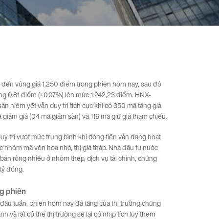
 đến vùng giá 1.250 điểm trong phiên hôm nay, sau đó
tăng 0.81 điểm (+0,07%) lên mức 1.242,23 điểm. HNX-
àn niêm yết vẫn duy trì tích cực khi có 350 mã tăng giá
 giảm giá (04 mã giảm sàn) và 116 mã giữ giá tham chiếu.
duy trì vượt mức trung bình khi dòng tiền vẫn đang hoạt
c nhóm mã vốn hóa nhỏ, thị giá thấp. Nhà đầu tư nước
g bán ròng nhiều ở nhóm thép, dịch vụ tài chính, chứng
tỷ đồng.
ng
phiên
 đầu tuần, phiên hôm nay đà tăng của thị trường chững
nh và rất có thể thị trường sẽ lại có nhịp tích lũy thêm