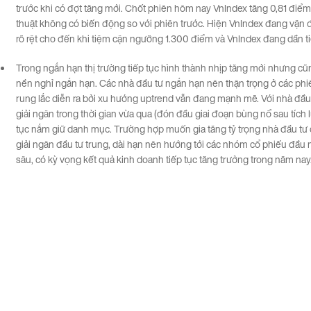
trước khi có đợt tăng mới. Chốt phiên hôm nay VnIndex tăng 0,81 điểm 
thuật không có biến động so với phiên trước. Hiện VnIndex đang vậ
rõ rệt cho đến khi tiệm cận ngưỡng 1.300 điểm và VnIndex đang dần ti
Trong ngắn hạn thị trường tiếp tục hình thành nhịp tăng mới nhưng cũn
nền nghỉ ngắn hạn. Các nhà đầu tư ngắn hạn nên thận trọng ở các phi
rung lắc diễn ra bởi xu hướng uptrend vẫn đang mạnh mẽ. Với nhà đầu
giải ngân trong thời gian vừa qua (đón đầu giai đoạn bùng nổ sau tích lũ
tục nắm giữ danh mục. Trường hợp muốn gia tăng tỷ trọng nhà đầu tư 
giải ngân đầu tư trung, dài hạn nên hướng tới các nhóm cổ phiếu đầu n
sâu, có kỳ vọng kết quả kinh doanh tiếp tục tăng trưởng trong năm nay