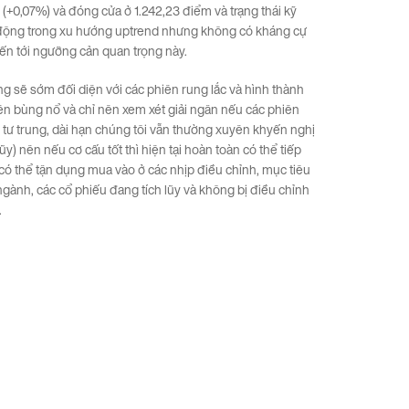
(+0,07%) và đóng cửa ở 1.242,23 điểm và trạng thái kỹ
n động trong xu hướng uptrend nhưng không có kháng cự
ến tới ngưỡng cản quan trọng này.
g sẽ sớm đối diện với các phiên rung lắc và hình thành
ên bùng nổ và chỉ nên xem xét giải ngân nếu các phiên
 tư trung, dài hạn chúng tôi vẫn thường xuyên khyến nghị
y) nên nếu cơ cấu tốt thì hiện tại hoàn toàn có thể tiếp
có thể tận dụng mua vào ở các nhịp điều chỉnh, mục tiêu
gành, các cổ phiếu đang tích lũy và không bị điều chỉnh
.