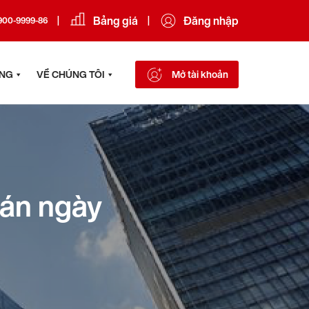
Bảng giá
Đăng nhập
|
|
900-9999-86
ÔNG
VỀ CHÚNG TÔI
Mở tài khoản
oán ngày