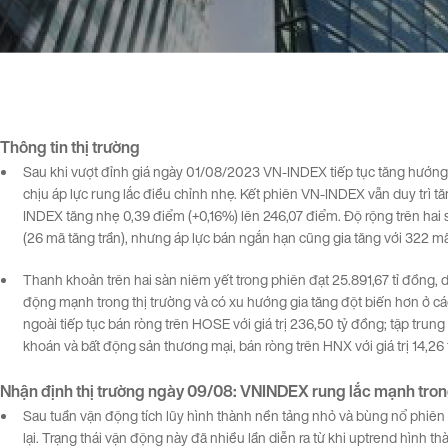
Thông tin
thị
trường
Sau khi vượt đỉnh giá ngày 01/08/2023 VN-INDEX tiếp tục tăng hướng
chịu áp lực rung lắc điều chỉnh nhẹ. Kết phiên VN-INDEX vẫn duy trì 
INDEX tăng nhẹ 0,39 điểm (+0,16%) lên 246,07 điểm. Độ rộng trên hai s
(26 mã tăng trần), nhưng áp lực bán ngắn hạn cũng gia tăng với 322 mã
Thanh khoản trên hai sàn niêm yết trong phiên đạt 25.891,67 tỉ đồng, 
động mạnh trong thị trường và có xu hướng gia tăng đột biến hơn ở cá
ngoài tiếp tục bán ròng trên HOSE với giá trị 236,50 tỷ đồng; tập trun
khoán và bất động sản thương mại, bán ròng trên HNX với giá trị 14,26 
Nhận
định
thị
trường
ngày
09
/08:
VNINDEX
rung
lắc
mạnh
tro
Sau tuần vận động tích lũy hình thành nền tảng nhỏ và bùng nổ phiên
lại. Trạng thái vận động này đã nhiều lần diễn ra từ khi uptrend hình thà