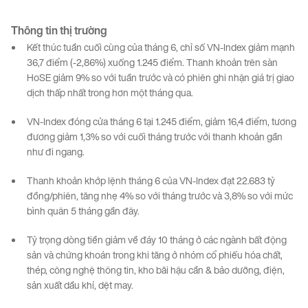
Thông tin
thị
trường
Kết thúc tuần cuối cùng của tháng 6, chỉ số VN-Index giảm mạnh
36,7 điểm (-2,86%) xuống 1.245 điểm. Thanh khoản trên sàn
HoSE giảm 9% so với tuần trước và có phiên ghi nhận giá trị giao
dịch thấp nhất trong hơn một tháng qua.
VN-Index đóng cửa tháng 6 tại 1.245 điểm, giảm 16,4 điểm, tương
đương giảm 1,3% so với cuối tháng trước với thanh khoản gần
như đi ngang.
Thanh khoản khớp lệnh tháng 6 của VN-Index đạt 22.683 tỷ
đồng/phiên, tăng nhẹ 4% so với tháng trước và 3,8% so với mức
bình quân 5 tháng gần đây.
Tỷ trọng dòng tiền giảm về đáy 10 tháng ở các ngành bất động
sản và chứng khoán trong khi tăng ở nhóm cổ phiếu hóa chất,
thép, công nghệ thông tin, kho bãi hậu cần & bảo dưỡng, điện,
sản xuất dầu khí, dệt may.