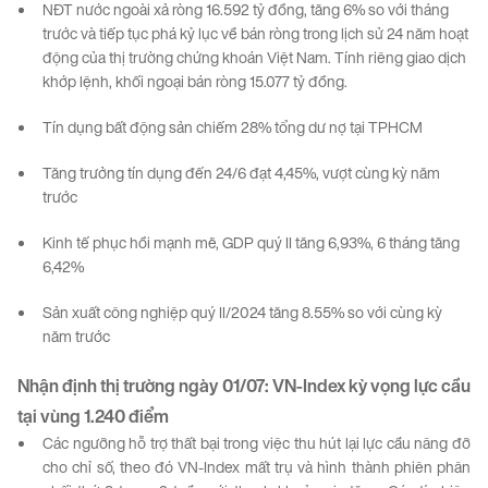
NĐT nước ngoài xả ròng 16.592 tỷ đồng, tăng 6% so với tháng
trước và tiếp tục phá kỷ lục về bán ròng trong lịch sử 24 năm hoạt
động của thị trường chứng khoán Việt Nam. Tính riêng giao dịch
khớp lệnh, khối ngoại bán ròng 15.077 tỷ đồng.
Tín dụng bất động sản chiếm 28% tổng dư nợ tại TPHCM
Tăng trưởng tín dụng đến 24/6 đạt 4,45%, vượt cùng kỳ năm
trước
Kinh tế phục hồi mạnh mẽ, GDP quý II tăng 6,93%, 6 tháng tăng
6,42%
Sản xuất công nghiệp quý II/2024 tăng 8.55% so với cùng kỳ
năm trước
Nhận định thị trường
ngày
01
/0
7
:
VN-
Index
kỳ
vọng
lực
cầu
tại
vùng
1.240
điểm
Các ngưỡng hỗ trợ thất bại trong việc thu hút lại lực cầu nâng đỡ
cho chỉ số, theo đó VN-Index mất trụ và hình thành phiên phân