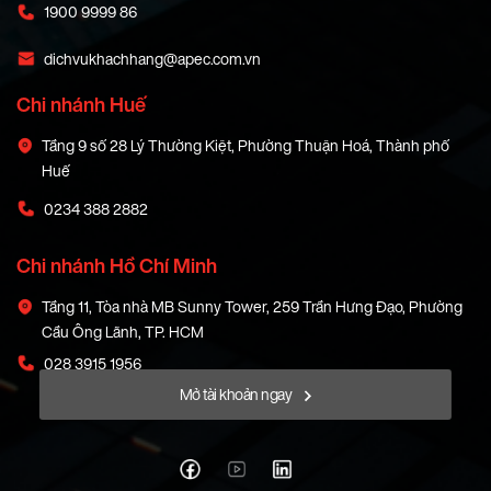
1900 9999 86
dichvukhachhang@apec.com.vn
Chi nhánh Huế
Tầng 9 số 28 Lý Thường Kiệt, Phường Thuận Hoá, Thành phố
Huế
0234 388 2882
Chi nhánh Hồ Chí Minh
Tầng 11, Tòa nhà MB Sunny Tower, 259 Trần Hưng Đạo, Phường
Cầu Ông Lãnh, TP. HCM
028 3915 1956
Mở tài khoản ngay