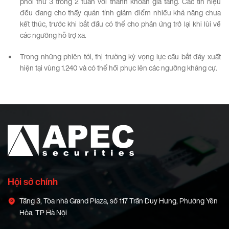
phối thứ 3 trong 2 tuần với thanh khoản gia tăng. Các tín hiệu
đều đang cho thấy quán tính giảm điểm nhiều khả năng chưa
kết thúc, trước khi bắt đầu có thể cho phản ứng trở lại khi lùi về
các ngưỡng hỗ trợ xa.
Trong những phiên tới, thị trường kỳ vọng lực cầu bắt đáy xuất
hiện tại vùng 1.240 và có thể hồi phục lên các ngưỡng kháng cự.
Hội sở chính
Tầng 3, Tòa nhà Grand Plaza, số 117 Trần Duy Hưng, Phường Yên
Hòa, TP Hà Nội