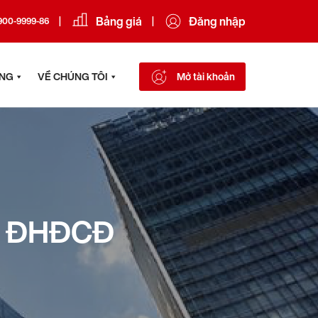
Bảng giá
Đăng nhập
|
|
900-9999-86
ÔNG
VỀ CHÚNG TÔI
Mở tài khoản
ọp ĐHĐCĐ