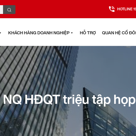
HOTLINE 1
KHÁCH HÀNG DOANH NGHIỆP
HỖ TRỢ
QUAN HỆ CỔ Đ
 NQ HĐQT triệu tập h