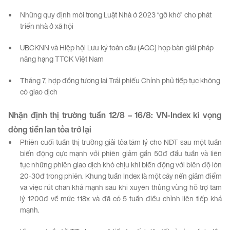
Những quy định mới trong Luật Nhà ở 2023 “gỡ khó” cho phát
triển nhà ở xã hội
UBCKNN và Hiệp hội Lưu ký toàn cầu (AGC) họp bàn giải pháp
nâng hạng TTCK Việt Nam
Tháng 7, hợp đồng tương lai Trái phiếu Chính phủ tiếp tục không
có giao dịch
Nhận định thị trường
tuần
12
/8
–
16
/8
:
VN-
Index
kì
vọng
dòng
tiền
lan
tỏa
trở
lại
Phiên cuối tuần thị trường giải tỏa tâm lý cho NĐT sau một tuần
biến động cực mạnh với phiên giảm gần 50đ đầu tuần và liên
tục những phiên giao dịch khó chịu khi biến động với biên độ lớn
20-30đ trong phiên. Khung tuần Index là một cây nến giảm điểm
va việc rút chân khá mạnh sau khi xuyên thủng vùng hỗ trợ tâm
lý 1200đ về mức 118x và đã có 5 tuần điều chỉnh liên tiếp khá
mạnh.