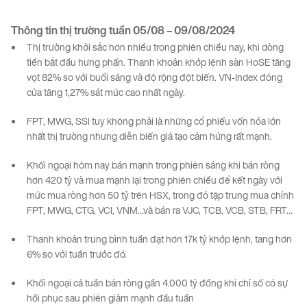
Thông tin
thị
trường
tuần
05
/0
8
–
0
9
/08/2024
Thị trường khởi sắc hơn nhiều trong phiên chiều nay, khi dòng
tiền bắt đầu hưng phấn. Thanh khoản khớp lệnh sàn HoSE tăng
vọt 82% so với buổi sáng và độ rộng đột biến. VN-Index đóng
cửa tăng 1,27% sát mức cao nhất ngày.
FPT, MWG, SSI tuy không phải là những cổ phiếu vốn hóa lớn
nhất thị trường nhưng diễn biến giá tạo cảm hứng rất mạnh.
Khối ngoại hôm nay bán mạnh trong phiên sáng khi bán ròng
hơn 420 tỷ và mua mạnh lại trong phiên chiều để kết ngày với
mức mua ròng hơn 50 tỷ trên HSX, trong đó tập trung mua chính
FPT, MWG, CTG, VCI, VNM…và bán ra VJC, TCB, VCB, STB, FRT…
Thanh khoản trung bình tuần đạt hơn 17k tỷ khớp lệnh, tang hơn
6% so với tuần trước đó.
Khối ngoại cả tuần bán ròng gần 4.000 tỷ đồng khi chỉ số có sự
hồi phục sau phiên giảm mạnh đầu tuần