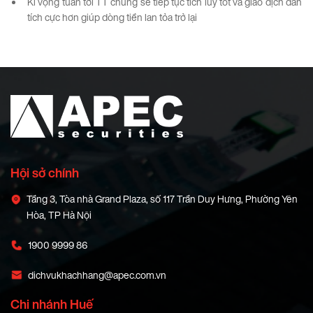
Kì vọng tuần tới TT chung sẽ tiếp tục tích lũy tốt và giao dịch dần
tích cực hơn giúp dòng tiền lan tỏa trở lại
Hội sở chính
Tầng 3, Tòa nhà Grand Plaza, số 117 Trần Duy Hưng, Phường Yên
Hòa, TP Hà Nội
1900 9999 86
dichvukhachhang@apec.com.vn
Chi nhánh Huế